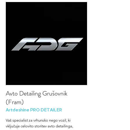
Avto Detailing Grušovnik
(Fram)
Artdeshine PRO DETAILER
Vaš specialist za vrhunsko nego vozil, ki
vključuje celovito storitev avto detailinga,