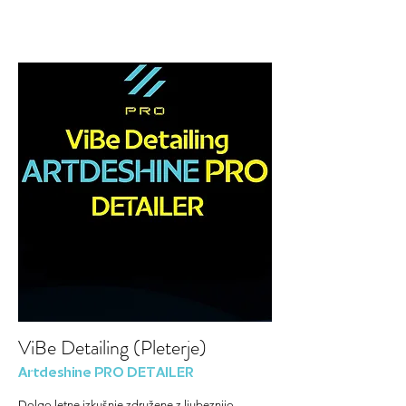
ViBe Detailing (Pleterje)
Artdeshine PRO DETAILER
Dolgo letne izkušnje združene z ljubeznijo