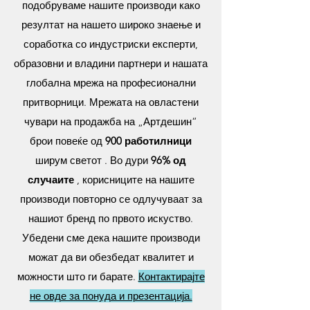
подобруваме нашите производи како
резултат на нашето широко знаење и
соработка со индустриски експерти,
образовни и владини партнери и нашата
глобална мрежа на професионални
притворници.
Мрежата на овластени
чувари на продажба на „Артдешин“
брои повеќе од
9
00 работилници
ширум светот
. Во дури
96% од
случаите
, корисниците на нашите
производи повторно се одлучуваат за
нашиот бренд по првото искуство.
Убедени сме дека нашите производи
можат да ви обезбедат квалитет и
можности што ги барате.
Контактирајте
не овде за понуда и презентација.