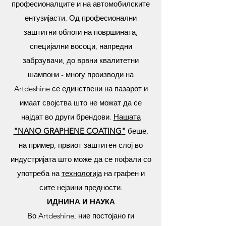
професионалците и на автомобилските
ентузијасти. Од професионални
заштитни облоги на површината,
специјални восоци, напредни
забрзувачи, до врвни квалитетни
шампони - многу производи на
Artdeshine се единствени на пазарот и
имаат својства што не можат да се
најдат во други брендови.
Нашата
"NANO GRAPHENE COATING
"
беше,
на пример, првиот заштитен слој во
индустријата што може да се пофали со
употреба на
технологија
на графен и
сите нејзини предности.
ИДНИНА И НАУКА
Во Artdeshine, ние постојано ги