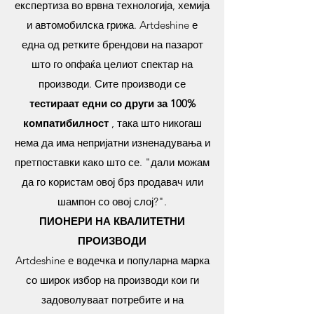
експертиза во врвна технологија, хемија
и автомобилска грижа. Artdeshine е
една од ретките брендови на пазарот
што го опфаќа целиот спектар на
производи. Сите производи се
тестираат едни со други за 100%
компатибилност
, така што никогаш
нема да има непријатни изненадувања и
претпоставки како што се. "дали можам
да го користам овој брз продавач или
шампон со овој слој?".
ПИОНЕРИ НА КВАЛИТЕТНИ
ПРОИЗВОДИ
Artdeshine е водечка и популарна марка
со широк избор на производи кои ги
задоволуваат потребите и на