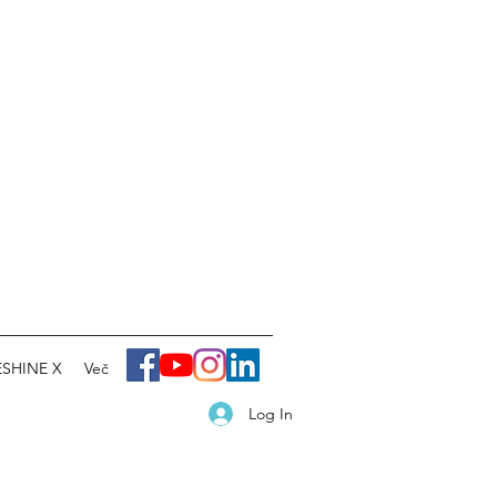
SHINE X
Več
Log In