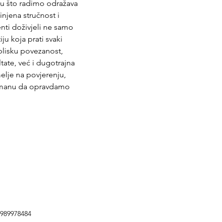
mu što radimo odražava 
njena stručnost i 
enti doživjeli ne samo 
ju koja prati svaki 
blisku povezanost, 
ate, već i dugotrajna 
melje na povjerenju, 
žmanu da opravdamo 
5989978484