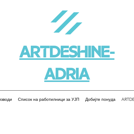
ARTDESHINE-
ADRIA
изводи
Список на работилници за УЈП
Добијте понуда
ARTDE