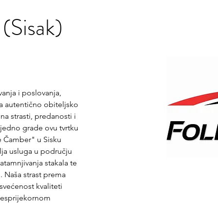
 (Sisak)
anja i poslovanja, 
a autentično obiteljsko 
na strasti, predanosti i 
ajedno grade ovu tvrtku 
je Čamber" u Sisku 
lja usluga u području 
zatamnjivanja stakala te 
e. Naša strast prema 
ećenost kvaliteti 
 besprijekornom 