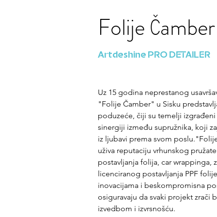
Folije Čamber
Artdeshine PRO DETAILER
Uz 15 godina neprestanog usavršav
"Folije Čamber" u Sisku predstavlj
poduzeće, čiji su temelji izgrađeni 
sinergiji između supružnika, koji z
iz ljubavi prema svom poslu."Foli
uživa reputaciju vrhunskog pružate
postavljanja folija, car wrappinga, 
licenciranog postavljanja PPF folij
inovacijama i beskompromisna posv
osiguravaju da svaki projekt zrači
izvedbom i izvrsnošću. 