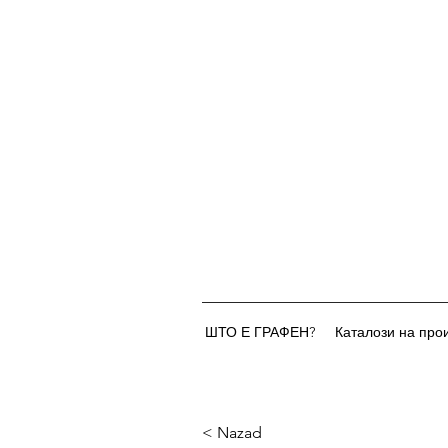
ШТО Е ГРАФЕН?
Каталози на про
< Nazad