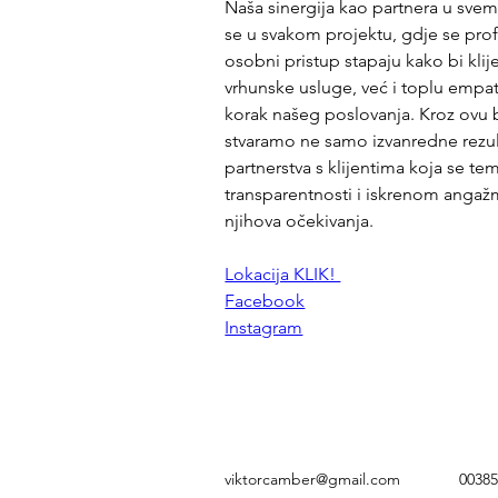
Naša sinergija kao partnera u sve
se u svakom projektu, gdje se profi
osobni pristup stapaju kako bi klij
vrhunske usluge, već i toplu empati
korak našeg poslovanja. Kroz ovu 
stvaramo ne samo izvanredne rezult
partnerstva s klijentima koja se te
transparentnosti i iskrenom anga
njihova očekivanja.
Lokacija KLIK! 
Facebook
Instagram
viktorcamber@gmail.com
0038