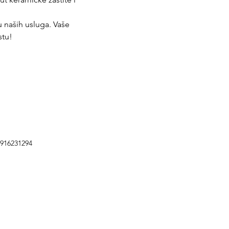
tu naših usluga. Vaše 
stu!
5916231294