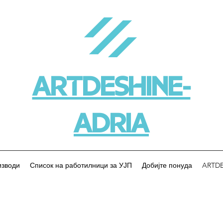
ARTDESHINE-
ADRIA
изводи
Список на работилници за УЈП
Добијте понуда
ARTDE