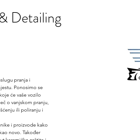
& Detailing
slugu pranja i 
 mjestu. Ponosimo se 
oje će vaše vozilo 
iječ o vanjskom pranju, 
nju ili poliranju i 
ehnike i proizvode kako 
 kao novo. Također 
t keramičke zaštite i 