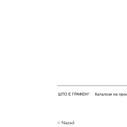
ШТО Е ГРАФЕН?
Каталози на про
< Nazad