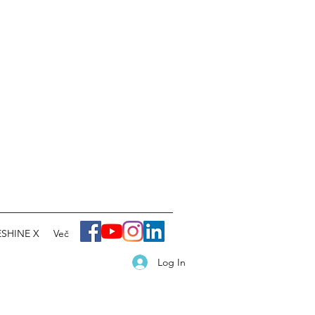
SHINE X
Več
Log In