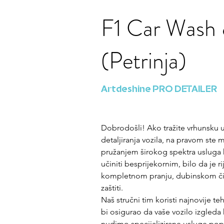
F1 Car Wash 
(Petrinja)
Artdeshine PRO DETAILER
Dobrodošli! Ako tražite vrhunsku u
detaljiranja vozila, na pravom ste
pružanjem širokog spektra usluga k
učiniti besprijekornim, bilo da je r
kompletnom pranju, dubinskom čišće
zaštiti. 
Naš stručni tim koristi najnovije t
bi osigurao da vaše vozilo izgleda
nudimo specijalizirane usluge popu