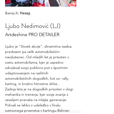
&amp;lt; Назад
Ljubo Nedimović (LJ)
Artdeshine PRO DETAILER
Ljubo je "človek akcije", dinamična oseba, 
predvsem pa velik avtomobilistični 
navdušenec. Od mladih let je prisoten v 
svetu avtomobilizma, kjer je uspešno 
združeval svojo poklicno pot s športnim 
udejstvovanjem na različnih 
avtomobilističnih dogodkih, kot so: rally, 
karting, in krožno hitrostne dirke..
Zadnja leta je na dogodkih prisoten v vlogi 
mehanika in trenerja, kjer svoje znanje z 
veseljem prenaša na mlajše generacije. 
Pohvali se lahko z udeležbo v finalu 
svetovnega prvenstva v kartingu-Bahrain 