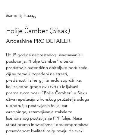
&amp;lt; Назад
Folije Čamber (Sisak)
Artdeshine PRO DETAILER
Uz 15 godina neprestanog usavršavanja i 
poslovanja, "Folije Čamber" u Sisku 
predstavlja autentično obiteljsko poduzeće, 
čiji su temelji izgrađeni na strasti, 
predanosti i sinergiji između supružnika, 
koji zajedno grade ovu tvrtku iz ljubavi 
prema svom poslu."Folije Čamber" u Sisku 
uživa reputaciju vrhunskog pružatelja usluga 
u području postavljanja folija, car 
wrappinga, zatamnjivanja stakala te 
licenciranog postavljanja PPF folije. Naša 
strast prema inovacijama i beskompromisna 
posvećenost kvaliteti osiguravaju da svaki 