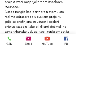
projekt zrači besprijekornom izvedbom i 
izvrsnošću. 
Naša sinergija kao partnera u svemu što 
radimo odražava se u svakom projektu, 
gdje se profinjena stručnost i osobni 
pristup stapaju kako bi klijenti doživjeli ne 
samo vrhunske usluge, već i toplu empatiju 
koja prati svaki korak našeg poslovanja. Kroz 
ovu blisku povezanost, stvaramo ne samo 
GSM
Email
YouTube
FB
izvanredne rezultate, već i dugotrajna 
partnerstva s klijentima koja se temelje na 
povjerenju, transparentnosti i iskrenom 
angažmanu da opravdamo njihova 
očekivanja.
Lokacija KLIK! 
Facebook
Instagram
viktorcamber@gmail.com