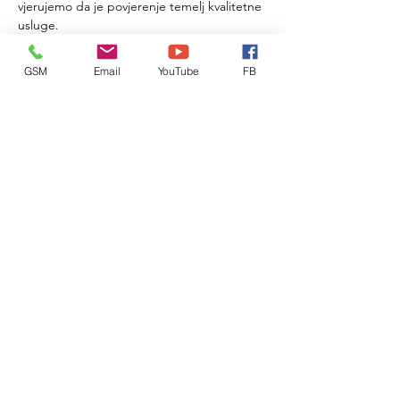
vjerujemo da je povjerenje temelj kvalitetne 
usluge.
Bez obzira treba li vam temeljito čišćenje 
interijera, dekontaminacija laka, korekcija 
GSM
Email
YouTube
FB
boje ili zaštita keramičkim premazom – 
Dales Detailing je tu da vaše vozilo izgleda i 
osjeća se kao novo.
Lokacija KLIK!
Facebook
Instagram
WEB
Detailing.dales@gmail.com
00385992071508