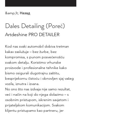
&amp;lt; Назад
Dales Detailing (Poreč)
Artdeshine PRO DETAILER
Kod nas svaki automobil dobiva tretman 
kakav zaslužuje – bez žurbe, bez 
kompromisa, s punom posvećenošću 
svakom detalju. Koristimo vrhunske 
proizvode i profesionalne tehnike kako 
bismo osigurali dugotrajnu zaštitu, 
besprijekornu čistoću i obnovljen sjaj vašeg 
vozila, iznutra i izvana.
No ono što nas izdvaja nije samo rezultat, 
već i način na koji do njega dolazimo – s 
osobnim pristupom, iskrenim savjetom i 
prijateljskom komunikacijom. Svakom 
klijentu pristupamo kao partneru, jer 