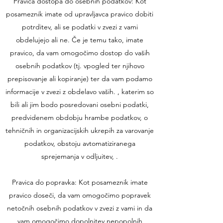
Pravica dostopa do osebnih podatkov: Kot
posameznik imate od upravljavca pravico dobiti
potrditev, ali se podatki v zvezi z vami
obdelujejo ali ne. Če je temu tako, imate
pravico, da vam omogočimo dostop do vaših
osebnih podatkov (tj. vpogled ter njihovo
prepisovanje ali kopiranje) ter da vam podamo
informacije v zvezi z obdelavo vaših. , katerim so
bili ali jim bodo posredovani osebni podatki,
predvidenem obdobju hrambe podatkov, o
tehničnih in organizacijskih ukrepih za varovanje
podatkov, obstoju avtomatiziranega
sprejemanja v odljuitev, .
Pravica do popravka: Kot posameznik imate
pravico doseči, da vam omogočimo popravek
netočnih osebnih podatkov v zvezi z vami in da
vam omogočimo dopolnitev nepopolnih