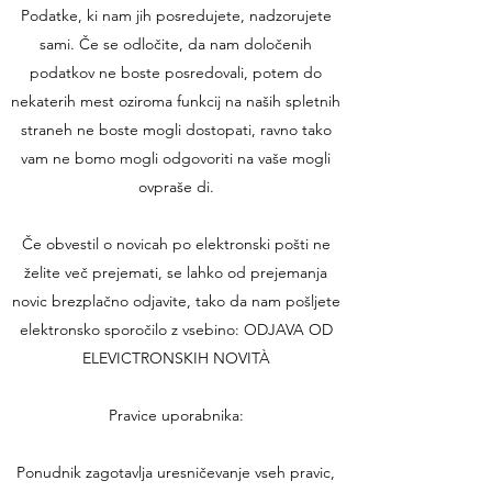
Podatke, ki nam jih posredujete, nadzorujete
sami. Če se odločite, da nam določenih
podatkov ne boste posredovali, potem do
nekaterih mest oziroma funkcij na naših spletnih
straneh ne boste mogli dostopati, ravno tako
vam ne bomo mogli odgovoriti na vaše mogli
ovpraše di.
Če obvestil o novicah po elektronski pošti ne
želite več prejemati, se lahko od prejemanja
novic brezplačno odjavite, tako da nam pošljete
elektronsko sporočilo z vsebino: ODJAVA OD
ELEVICTRONSKIH NOVITÀ
Pravice uporabnika:
Ponudnik zagotavlja uresničevanje vseh pravic,