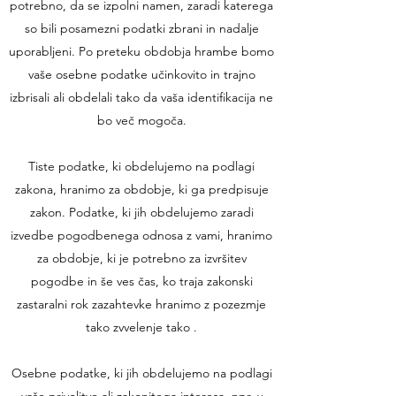
potrebno, da se izpolni namen, zaradi katerega
so bili posamezni podatki zbrani in nadalje
uporabljeni. Po preteku obdobja hrambe bomo
vaše osebne podatke učinkovito in trajno
izbrisali ali obdelali tako da vaša identifikacija ne
bo več mogoča.
Tiste podatke, ki obdelujemo na podlagi
zakona, hranimo za obdobje, ki ga predpisuje
zakon. Podatke, ki jih obdelujemo zaradi
izvedbe pogodbenega odnosa z vami, hranimo
za obdobje, ki je potrebno za izvršitev
pogodbe in še ves čas, ko traja zakonski
zastaralni rok zazahtevke hranimo z pozezmje
tako zvvelenje tako .
Osebne podatke, ki jih obdelujemo na podlagi