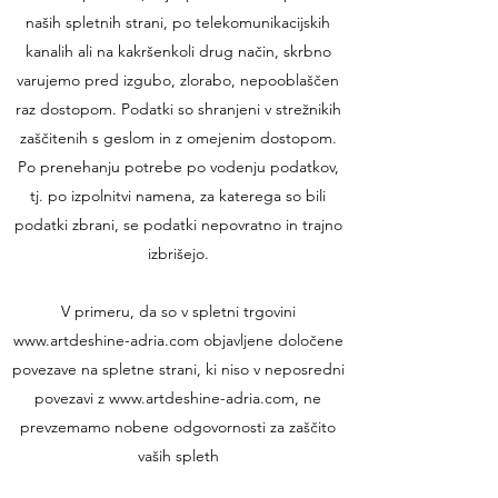
naših spletnih strani, po telekomunikacijskih
kanalih ali na kakršenkoli drug način, skrbno
varujemo pred izgubo, zlorabo, nepooblaščen
raz dostopom. Podatki so shranjeni v strežnikih
zaščitenih s geslom in z omejenim dostopom.
Po prenehanju potrebe po vodenju podatkov,
tj. po izpolnitvi namena, za katerega so bili
podatki zbrani, se podatki nepovratno in trajno
izbrišejo.
V primeru, da so v spletni trgovini
www.artdeshine-adria.com objavljene določene
povezave na spletne strani, ki niso v neposredni
povezavi z www.artdeshine-adria.com, ne
prevzemamo nobene odgovornosti za zaščito
vaših spleth