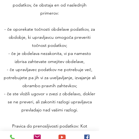
podatkov, če obstaja en od naslednjih
primerov:
- če oporekate točnosti obdelave podatkov, za
obdobje, ki upravljavcu omogoča preveriti
točnost podatkov;
- če je obdelava nezakonita, vi pa namesto
izbrisa zahtevate omejitev obdelave,
- če upravljavec podatkov ne potrebuje več,
potrebujete pa jih vi za uveljavljanje, izvajanje ali
obrambo pravnih zahtevkov;
- če ste vložili ugovor v zvezi z obdelavo, dokler
se ne preveri, ali zakoniti razlogi upravljavca
prevladajo nad vašimi razlogi.
Pravica do prenosljivosti podatkov: Kot
posameznik imate pravico, da prejmete vaše