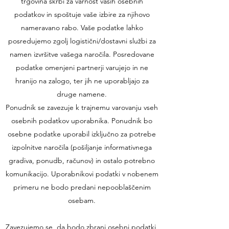
trgovina skrbi za varnost vaših osebnih
podatkov in spoštuje vaše izbire za njihovo
nameravano rabo. Vaše podatke lahko
posredujemo zgolj logistični/dostavni službi za
namen izvršitve vašega naročila. Posredovane
podatke omenjeni partnerji varujejo in ne
hranijo na zalogo, ter jih ne uporabljajo za
druge namene.
Ponudnik se zavezuje k trajnemu varovanju vseh
osebnih podatkov uporabnika. Ponudnik bo
osebne podatke uporabil izključno za potrebe
izpolnitve naročila (pošiljanje informativnega
gradiva, ponudb, računov) in ostalo potrebno
komunikacijo. Uporabnikovi podatki v nobenem
primeru ne bodo predani nepooblaščenim
osebam.
Zavezujemo se, da bodo zbrani osebni podatki,