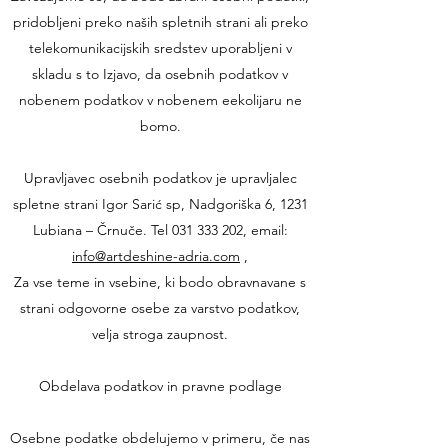
pridobljeni preko naših spletnih strani ali preko
telekomunikacijskih sredstev uporabljeni v
skladu s to Izjavo, da osebnih podatkov v
nobenem podatkov v nobenem eekolijaru ne
bomo.
Upravljavec osebnih podatkov je upravljalec
spletne strani Igor Sarić sp, Nadgoriška 6, 1231
Lubiana – Črnuče. Tel
031 333 202
, email:
info@artdeshine-adria.com
,
Za vse teme in vsebine, ki bodo obravnavane s
strani odgovorne osebe za varstvo podatkov,
velja stroga zaupnost.
Obdelava podatkov in pravne podlage
Osebne podatke obdelujemo v primeru, če nas