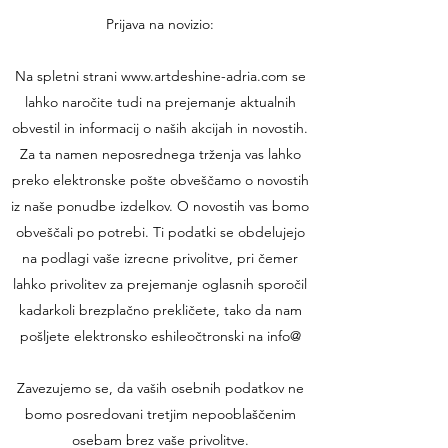
Prijava na novizio:
Na spletni strani www.artdeshine-adria.com se
lahko naročite tudi na prejemanje aktualnih
obvestil in informacij o naših akcijah in novostih.
Za ta namen neposrednega trženja vas lahko
preko elektronske pošte obveščamo o novostih
iz naše ponudbe izdelkov. O novostih vas bomo
obveščali po potrebi. Ti podatki se obdelujejo
na podlagi vaše izrecne privolitve, pri čemer
lahko privolitev za prejemanje oglasnih sporočil
kadarkoli brezplačno prekličete, tako da nam
pošljete elektronsko eshileočtronski na info@
Zavezujemo se, da vaših osebnih podatkov ne
bomo posredovani tretjim nepooblaščenim
osebam brez vaše privolitve.