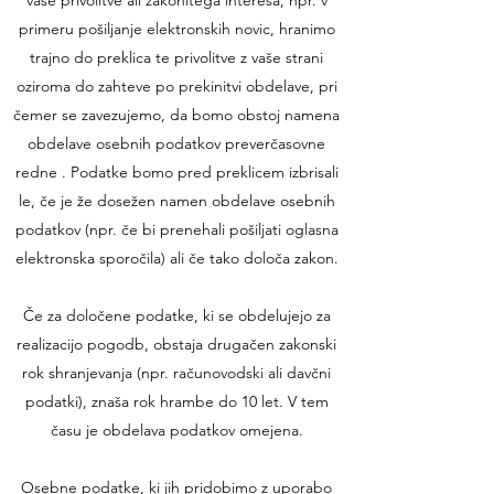
vaše privolitve ali zakonitega interesa, npr. v
primeru pošiljanje elektronskih novic, hranimo
trajno do preklica te privolitve z vaše strani
oziroma do zahteve po prekinitvi obdelave, pri
čemer se zavezujemo, da bomo obstoj namena
obdelave osebnih podatkov preverčasovne
redne . Podatke bomo pred preklicem izbrisali
le, če je že dosežen namen obdelave osebnih
podatkov (npr. če bi prenehali pošiljati oglasna
elektronska sporočila) ali če tako določa zakon.
Če za določene podatke, ki se obdelujejo za
realizacijo pogodb, obstaja drugačen zakonski
rok shranjevanja (npr. računovodski ali davčni
podatki), znaša rok hrambe do 10 let. V tem
času je obdelava podatkov omejena.
Osebne podatke, ki jih pridobimo z uporabo