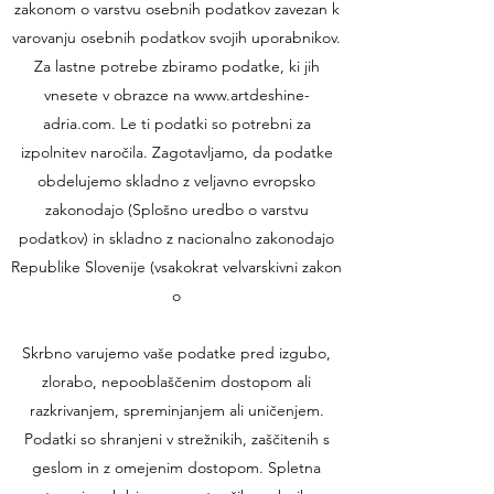
zakonom o varstvu osebnih podatkov zavezan k
varovanju osebnih podatkov svojih uporabnikov.
Za lastne potrebe zbiramo podatke, ki jih
vnesete v obrazce na
www.artdeshine-
adria.com
. Le ti podatki so potrebni za
izpolnitev naročila. Zagotavljamo, da podatke
obdelujemo skladno z veljavno evropsko
zakonodajo (Splošno uredbo o varstvu
podatkov) in skladno z nacionalno zakonodajo
Republike Slovenije (vsakokrat velvarskivni zakon
o
Skrbno varujemo vaše podatke pred izgubo,
zlorabo, nepooblaščenim dostopom ali
razkrivanjem, spreminjanjem ali uničenjem.
Podatki so shranjeni v strežnikih, zaščitenih s
geslom in z omejenim dostopom. Spletna