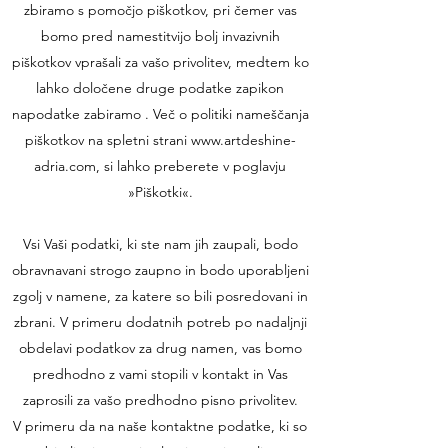
zbiramo s pomočjo piškotkov, pri čemer vas
bomo pred namestitvijo bolj invazivnih
piškotkov vprašali za vašo privolitev, medtem ko
lahko določene druge podatke zapikon
napodatke zabiramo . Več o politiki nameščanja
piškotkov na spletni strani www.artdeshine-
adria.com, si lahko preberete v poglavju
»Piškotki«.
Vsi Vaši podatki, ki ste nam jih zaupali, bodo
obravnavani strogo zaupno in bodo uporabljeni
zgolj v namene, za katere so bili posredovani in
zbrani. V primeru dodatnih potreb po nadaljnji
obdelavi podatkov za drug namen, vas bomo
predhodno z vami stopili v kontakt in Vas
zaprosili za vašo predhodno pisno privolitev.
V primeru da na naše kontaktne podatke, ki so