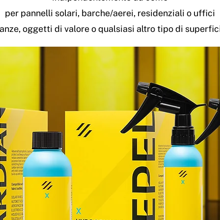
per pannelli solari, barche/aerei, residenziali o uffici
anze, oggetti di valore o qualsiasi altro tipo di superfic