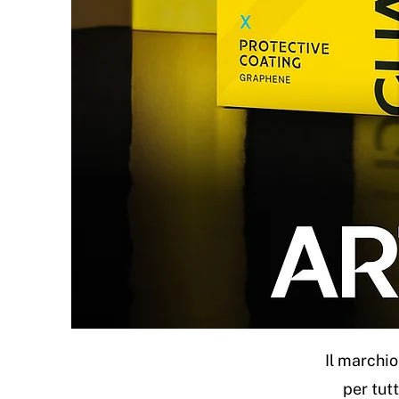
Il marchi
per tutt