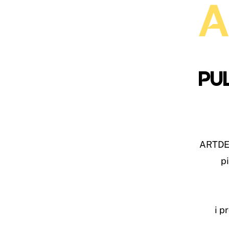
A
PUL
ARTDES
pi
i p