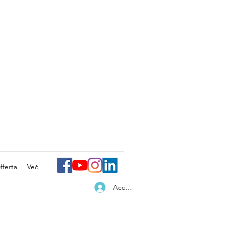
fferta
Več
Accedi