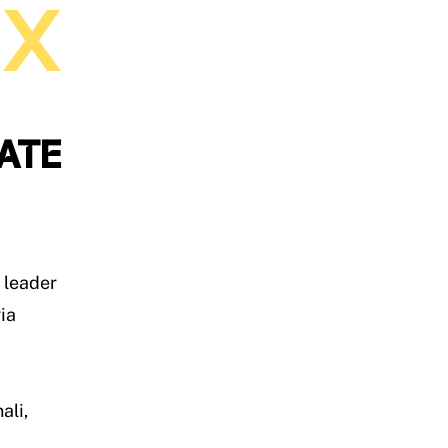
 X
ZATE
 leader
ia
ali,