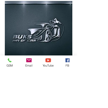
GSM
Email
YouTube
FB
Buks art of car (Kragujevac)
Artdeshine PRO DETAILER
Detailing studio iz Kragujevca
Više