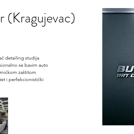
ar (Kragujevac)
č detailing studija 
esionalno se bavim auto 
amićkom zaštitom 
et i perfekcionistički 