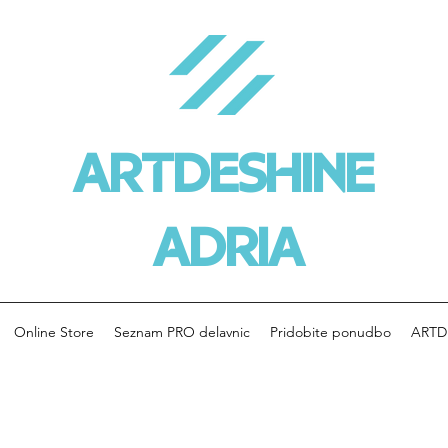
ARTDESHINE
ADRIA
Online Store
Seznam PRO delavnic
Pridobite ponudbo
ARTD