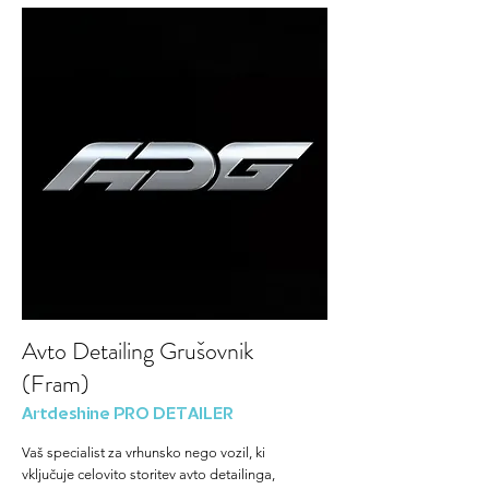
Avto Detailing Grušovnik
(Fram)
Artdeshine PRO DETAILER
Vaš specialist za vrhunsko nego vozil, ki
vključuje celovito storitev avto detailinga,