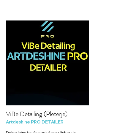
ViBe Detailing (Pleterje)
Artdeshine PRO DETAILER
Dolgo letne izkušnje združene z ljubeznijo