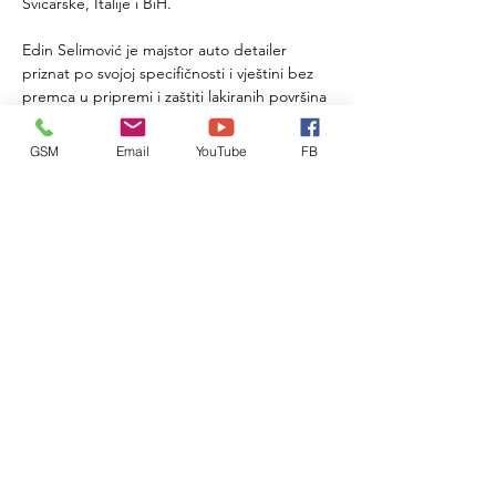
Švicarske, Italije i BiH.
Edin Selimović je majstor auto detailer 
priznat po svojoj specifičnosti i vještini bez 
premca u pripremi i zaštiti lakiranih površina 
svjetskih najboljih motornih vozila. 
GSM
Email
YouTube
FB
Kad ostavite svoj voljeni automobil u 
BlackPearl-u, imati ćete na raspolaganju 
široki raspon detailing usluga. Smješten na 
lokaciji u zapadnom dijelu grada Zagreba, 
na Zagrebačkoj cesti 170.
Lokacija KLIK!
Facebook
Instagram
WEB
info@blackpearl.hr
00385994222402