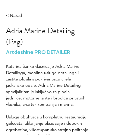
< Nazad
Adria Marine Detailing
(Pag)
Artdeshine PRO DETAILER
Katarina Šanko vlasnica je Adria Marine 
Detailinga, mobilne usluge detailinga i 
zaštite plovila s pokrivenošću cijele 
jadranske obale. Adria Marine Detailing 
specijaliziran je isključivo za plovila — 
jedrilice, motorne jahte i brodice privatnih 
vlasnika, charter kompanija i marina.
Usluge obuhvaćaju kompletnu restauraciju 
gelcoata, uklanjanje oksidacije i dubokih 
ogrebotina, višestupanjsko strojno poliranje 