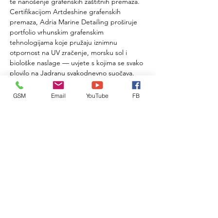
te nanošenje grafenskih zaštitnih premaza. 
Certifikacijom Artdeshine grafenskih 
premaza, Adria Marine Detailing proširuje 
portfolio vrhunskim grafenskim 
tehnologijama koje pružaju iznimnu 
otpornost na UV zračenje, morsku sol i 
biološke naslage — uvjete s kojima se svako 
plovilo na Jadranu svakodnevno suočava.
Mobilni pristup znači da se sve usluge 
GSM
Email
YouTube
FB
izvode na lokaciji klijenta — u marini, suhom 
vezu ili sidrištu — bez potrebe za 
transportom plovila. Područje djelovanja 
pokriva Kvarner, Istru, Zadarsku i Šibensko-
kninsku županiju.
Lokacija KLIK!
WEB
Facebook
Instagram
TikTok