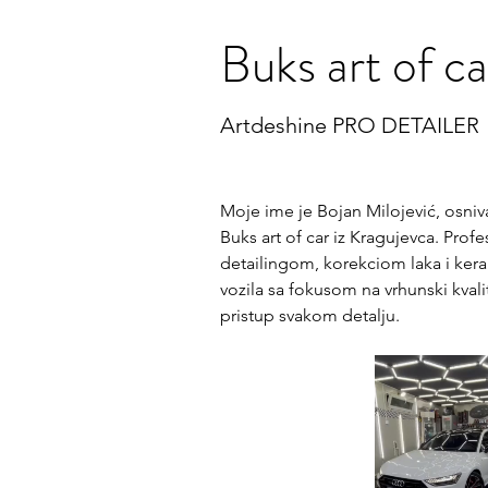
Buks art of c
Artdeshine PRO DETAILER
Moje ime je Bojan Milojević, osniva
Buks art of car iz Kragujevca. Prof
detailingom, korekciom laka i ker
vozila sa fokusom na vrhunski kvalit
pristup svakom detalju. 