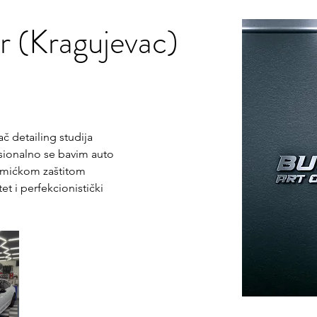
ar (Kragujevac)
č detailing studija 
esionalno se bavim auto 
amićkom zaštitom 
et i perfekcionistički 