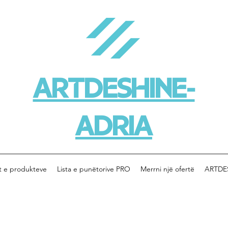
ARTDESHINE-
ADRIA
t e produkteve
Lista e punëtorive PRO
Merrni një ofertë
ARTDE