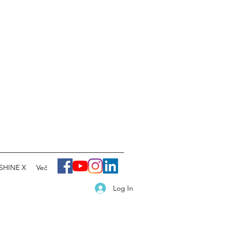
SHINE X
Več
Log In