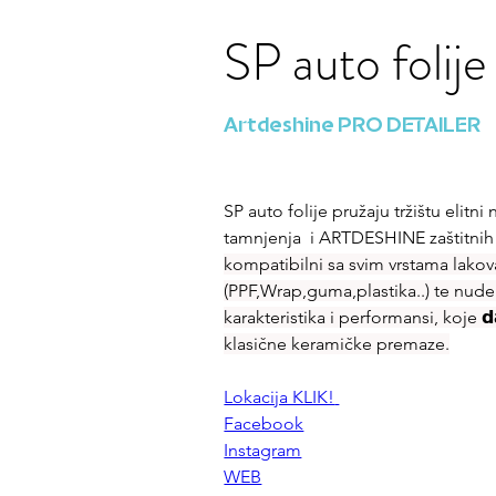
SP auto folije
Artdeshine PRO DETAILER
SP auto folije pružaju tržištu elitni n
tamnjenja  i ARTDESHINE zaštitnih
kompatibilni sa svim vrstama lakova
(PPF,Wrap,guma,plastika..) te nud
karakteristika i performansi, koje 𝗱𝗮𝗹
klasične keramičke premaze.
Lokacija KLIK!
Facebook
Instagram
WEB