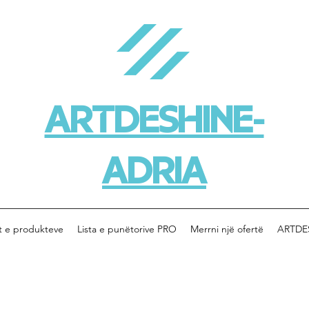
ARTDESHINE-
ADRIA
t e produkteve
Lista e punëtorive PRO
Merrni një ofertë
ARTDE