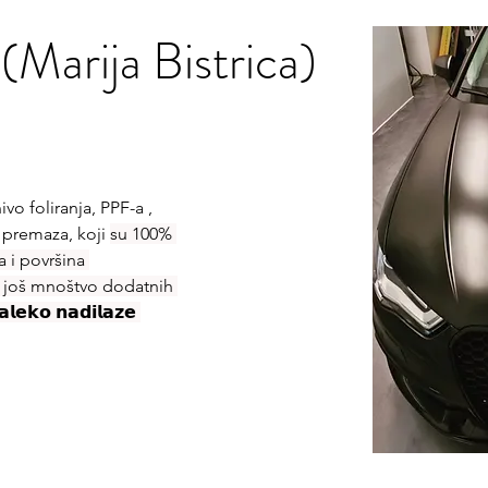
 (Marija Bistrica)
ivo foliranja, PPF-a , 
 premaza, koji 
su 100% 
 i površina 
e još mnoštvo dodatnih 
𝗸𝗼 𝗻𝗮𝗱𝗶𝗹𝗮𝘇𝗲 