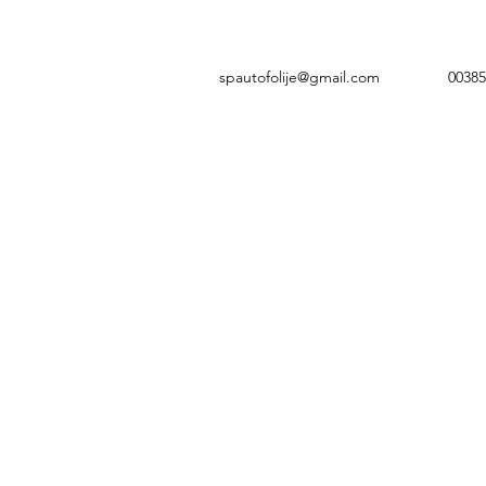
spautofolije@gmail.com
0038