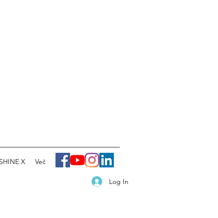
SHINE X
Več
Log In