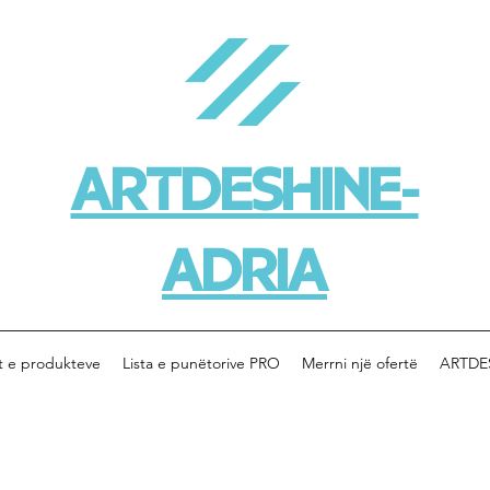
ARTDESHINE-
ADRIA
t e produkteve
Lista e punëtorive PRO
Merrni një ofertë
ARTDE