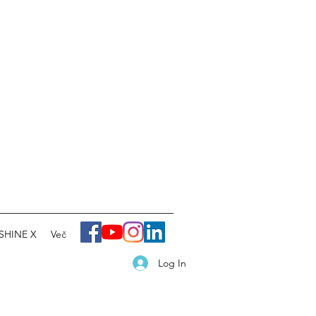
SHINE X
Več
Log In