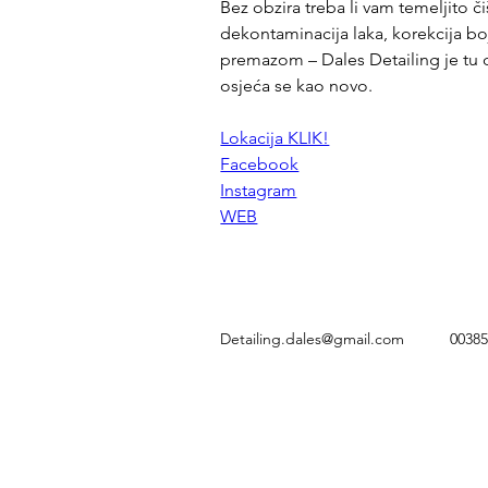
Bez obzira treba li vam temeljito čiš
dekontaminacija laka, korekcija boj
premazom – Dales Detailing je tu d
osjeća se kao novo.
Lokacija KLIK!
Facebook
Instagram
WEB
Detailing.dales@gmail.com
0038