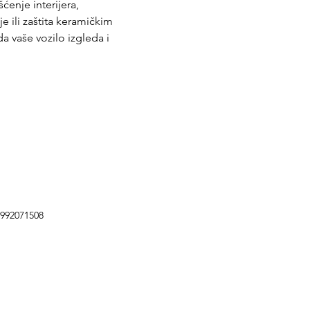
ćenje interijera, 
e ili zaštita keramičkim 
a vaše vozilo izgleda i 
5992071508