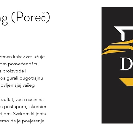
ng (Poreč)
etman kakav zaslužuje – 
nom posvećenošću 
 proizvode i 
osigurali dugotrajnu 
ovljen sjaj vašeg 
zultat, već i način na 
m pristupom, iskrenim 
cijom. Svakom klijentu 
jemo da je povjerenje 