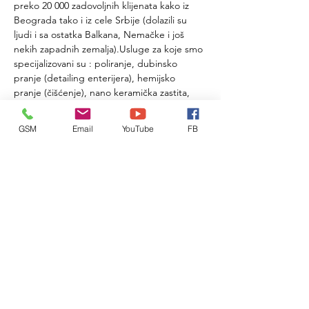
preko 20 000 zadovoljnih klijenata kako iz 
Beograda tako i iz cele Srbije (dolazili su 
ljudi i sa ostatka Balkana, Nemačke i još 
nekih zapadnih zemalja).Usluge za koje smo 
specijalizovani su : poliranje, dubinsko 
pranje (detailing enterijera), hemijsko 
pranje (čišćenje), nano keramička zastita, 
grafenska zaštita,ppf zaštita (zaštitne 
providne folije). Učiničemo da Vaš 
GSM
Email
YouTube
FB
automobil izgleda lepse nego kada je 
izašao iz salona GARANTUJEMO!
Lokacija KLIK!