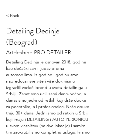
< Back
Detailing Dedinje
(Beograd)
Artdeshine PRO DETAILER
Detailing Dedinje je osnovan 2018. godine 
kao dečaćki san i ljubav prema 
automobilima. Iz godine i godinu smo 
napredovali sve više i više dok nismo 
izgradili vodeći brend u svetu detailiniga u 
Srbiji.  Zanat smo ućili sami dano-nočno, a 
danas smo jedni od retkih koji drže obuke 
za pocetnike, a i profesionalce. Naše obuke 
traju 30+ dana. Jedni smo od retkih u Srbiji 
koji imaju i DETAILING i AUTO PERIONICU 
u svom vlasništvu (na dve lokacije) i samim 
tim zaokružili smo kompletnu uslugu.Imamo 