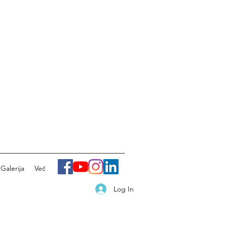
Galerija
Več
Log In