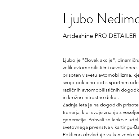
Ljubo Nedimo
Artdeshine PRO DETAILER
Ljubo je "človek akcije", dinamič
velik avtomobilistični navdušenec.
prisoten v svetu avtomobilizma, kj
svojo poklicno pot s športnim ude
različnih avtomobilističnih dogodkih
in krožno hitrostne dirke..
Zadnja leta je na dogodkih prisote
trenerja, kjer svoje znanje z vesel
generacije. Pohvali se lahko z udel
svetovnega prvenstva v kartingu-Ba
Poklicno obvladuje vulkanizerske s