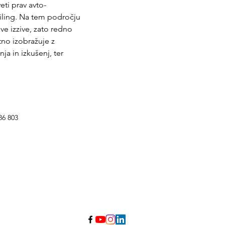
eti prav avto-
iling. Na tem področju 
ve izzive, zato redno 
tno izobražuje z 
 in izkušenj, ter 
86 803