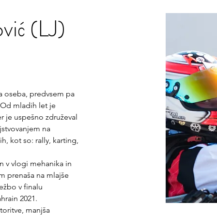
vić (LJ)
na oseba, predvsem pa 
 Od mladih let je 
er je uspešno združeval 
jstvovanjem na 
, kot so: rally, karting, 
n v vlogi mehanika in 
jem prenaša na mlajše 
ežbo v finalu 
hrain 2021.
toritve, manjša 