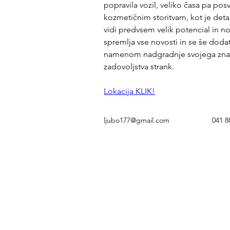
popravila vozil, veliko časa pa posv
kozmetičnim storitvam, kot je deta
vidi predvsem velik potencial in no
spremlja vse novosti in se še doda
namenom nadgradnje svojega znanja
zadovoljstva strank.
Lokacija KLIK!
ljubo177@gmail.com
041 8