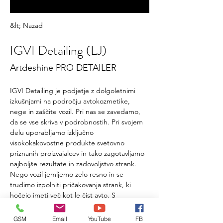
&lt; Nazad
IGVI Detailing (LJ)
Artdeshine PRO DETAILER
IGVI Detailing je podjetje z dolgoletnimi 
izkušnjami na področju avtokozmetike, 
nege in zaščite vozil. Pri nas se zavedamo, 
da se vse skriva v podrobnostih. Pri svojem 
delu uporabljamo izključno 
visokokakovostne produkte svetovno 
priznanih proizvajalcev in tako zagotavljamo 
najboljše rezultate in zadovoljstvo strank. 
Nego vozil jemljemo zelo resno in se 
trudimo izpolniti pričakovanja strank, ki 
hočejo imeti več kot le čist avto. S 
čiščenjem, poliranjem in zaščitnimi premazi 
poskrbimo, da je vaš jekleni konjiček videti 
GSM
Email
YouTube
FB