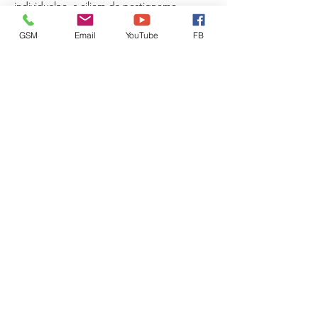
individualno, s ciljem da postignemo 
savršen rezultat i zadovoljstvo klijenta.
GSM
Email
YouTube
FB
Detailing studio ART nije samo pranje 
automobila – to je umjetnost brige o vašem 
vozilu.
Lokacija KLIK!
Facebook
Instagram
TikTok
mateobrkic24@gmail.com
00385994046037
© 2021 by Artdeshine-ADRIA